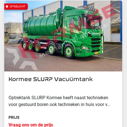
UITGELICHT
Kormee SLURP Vacuümtank
Optrektank SLURP Kormee heeft naast technieken
voor gestuurd boren ook technieken in huis voor v...
PRIJS
Vraag ons om de prijs