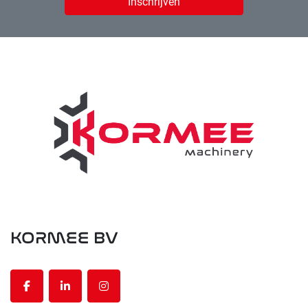
Er zijn diverse opties beschikbaar, om het nut van de 
Inschrijven
SLURP te vergroten. Denk aan:
-          Gestuurde afsluiters
-          Automatische vol- en leegmeldingen
-          Slangenrekken
-          Extra compartiment(en)
-          Mangaten voor gemak tijdens schoonmaken
-          Interne ladder
-          Spoelleidingen
-          Bordes
-          Hydraulisch achterdeksel
-          Etc.
KORMEE BV
facebook
linkedin
instagram