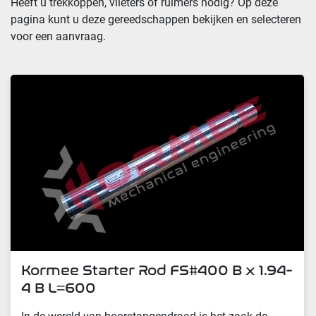
Heeft u trekkoppen, vlieters of ruimers nodig? Op deze 
pagina kunt u deze gereedschappen bekijken en selecteren 
voor een aanvraag.
Kormee Starter Rod FS#400 B x 1.94-
4 B L=600