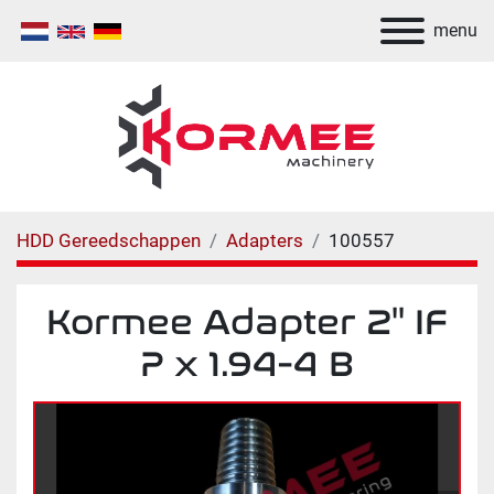
menu
HDD Gereedschappen
Adapters
100557
Kormee Αdapter 2" IF
P x 1.94-4 B