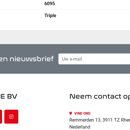
6095
Triple
n nieuwsbrief
E BV
Neem contact o
VIND ONS:
nkedin
instagram
Remmerden 13, 3911 TZ Rhe
Nederland