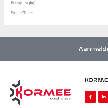
Breekpunt (kg)
Single/Triple
Aanmelde
KORME
facebook
li