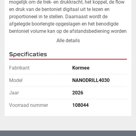
mogelijk om de trek- en drukkracht, het koppel, de flow 
en druk van de bentoniet digitaal uit te lezen en 
proportioneel in te stellen. Daarnaast wordt de 
afgelegde boorlengte opgeslagen en het benodigde 
bentoniet volume kan op de afstandsbediening worden 
ingesteld. Obstakels kunnen met een gestuurde boring 
Alle details
worden omzeild zodat er geen stagnatie van de 
werkzaamheden ontstaat. Bovendien is er geen dure 
Specificaties
boring van een grote boorinstallatie nodig. Ook zijn er 
vanwege het compacte boortracé veel minder 
Fabrikant
Kormee
arbeidsuren nodig. De Nanodrill 4030 is geschikt voor 
Model
NANODRILL4030
emissieloos werken.
Jaar
2026
1 - 108860 Nanodrill 4030
Afmetingen 0,4 x 0,87 x 1,3 meter
Voorraad nummer
108044
Gewicht 300 kg
Buigradius stalen boorstang 15 meter
Buigradius kunststof boorstang 3 meter
Hydraulisch vermogen 45 l/min - 210 bar