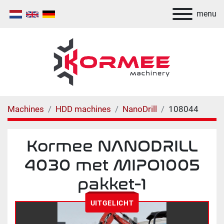
menu
Machines
HDD machines
NanoDrill
108044
Kormee NANODRILL
4030 met MIPO1005
pakket-1
UITGELICHT