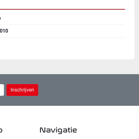
e
010
Inschrijven
p
navigatie