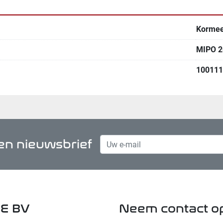
Korme
MIPO 2
100111
n nieuwsbrief
E BV
Neem contact o