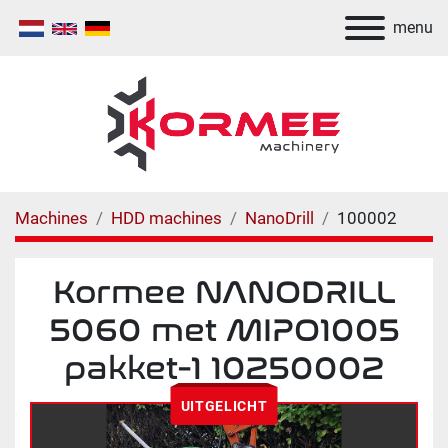
menu
Machines
HDD machines
NanoDrill
100002
Kormee NANODRILL
5060 met MIPO1005
pakket-1 10250002
UITGELICHT