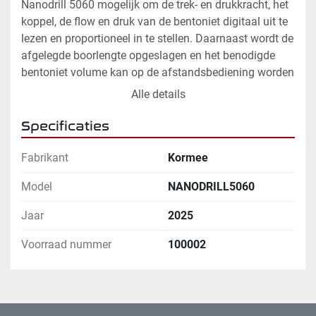
Nanodrill 5060 mogelijk om de trek- en drukkracht, het 
koppel, de flow en druk van de bentoniet digitaal uit te 
lezen en proportioneel in te stellen. Daarnaast wordt de 
afgelegde boorlengte opgeslagen en het benodigde 
bentoniet volume kan op de afstandsbediening worden 
ingesteld. Obstakels kunnen met een gestuurde boring 
Alle details
worden omzeild zodat er geen stagnatie van de 
werkzaamheden ontstaat. Bovendien is er geen dure 
Specificaties
boring van een grote boorinstallatie nodig. Ook zijn er 
vanwege het compacte boortracé veel minder 
Fabrikant
Kormee
arbeidsuren nodig. De Nanodrill 5060 is geschikt voor 
Model
NANODRILL5060
emissieloos werken
Jaar
2025
1 - 107770 NANODRILL5060
Afmetingen 1,7 x 0,52 x 1,1 meter 
Voorraad nummer
100002
Gewicht 594 kg 
Buigradius boorstang 6 meter 
Hydraulisch vermogen 60-90 l/min - 220 bar 
Vermogen 30 kW Max. 