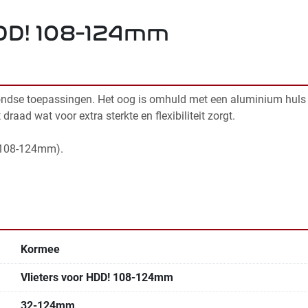
HDD! 108-124mm
ondse toepassingen. Het oog is omhuld met een aluminium huls di
aad wat voor extra sterkte en flexibiliteit zorgt. 
t 108-124mm).
Kormee
Vlieters voor HDD! 108-124mm
32-124mm