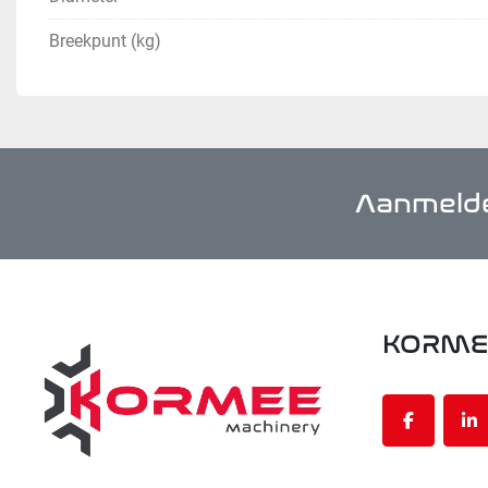
Breekpunt (kg)
Aanmelde
KORME
facebook
li