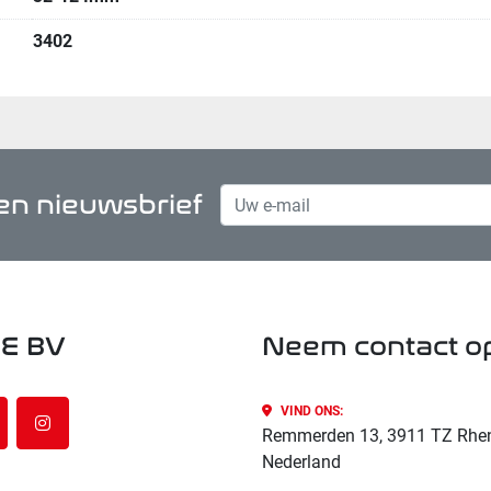
3402
n nieuwsbrief
E BV
Neem contact o
VIND ONS:
nkedin
instagram
Remmerden 13, 3911 TZ Rhe
Nederland