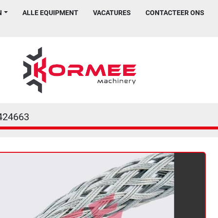
N
ALLE EQUIPMENT
VACATURES
CONTACTEER ONS
424663