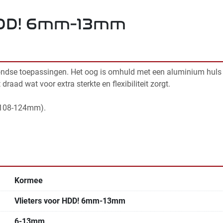
 HDD! 6mm-13mm
ondse toepassingen. Het oog is omhuld met een aluminium huls di
aad wat voor extra sterkte en flexibiliteit zorgt. 
t 108-124mm).
Kormee
Vlieters voor HDD! 6mm-13mm
6-13mm