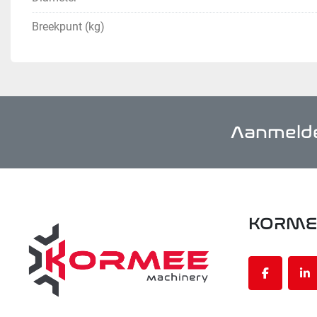
Breekpunt (kg)
Aanmelde
KORME
facebook
li