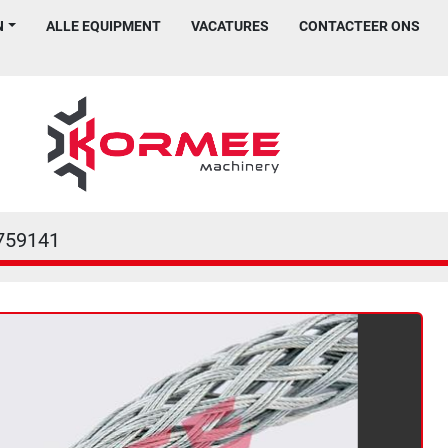
N
ALLE EQUIPMENT
VACATURES
CONTACTEER ONS
759141