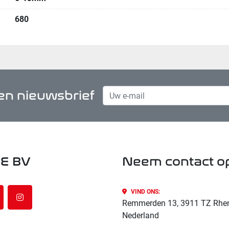
680
n nieuwsbrief
E BV
Neem contact o
VIND ONS:
nkedin
instagram
Remmerden 13, 3911 TZ Rhe
Nederland